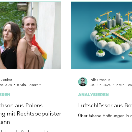
a Zenker
Nils Urbanus
pt. 2024
8 Min. Lesezeit
28. Juni 2024
9 Min. Les
EREN
ANALYSIEREN
hsen aus Polens
Luftschlösser aus B
ng mit Rechtspopulisten
Über falsche Hoffnungen in
kann
 haben die Rechtspopulisten in