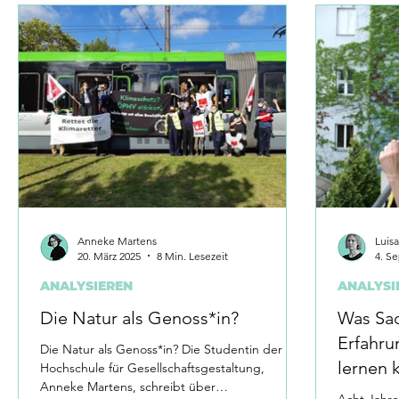
Anneke Martens
Luis
20. März 2025
8 Min. Lesezeit
4. Se
ANALYSIEREN
ANALYSI
Die Natur als Genoss*in?
Was Sac
Erfahru
Die Natur als Genoss*in? Die Studentin der
lernen 
Hochschule für Gesellschaftsgestaltung,
Anneke Martens, schreibt über
Acht Jahre