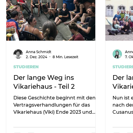
Anna Schmidt
Anne
2. Dez. 2024
8 Min. Lesezeit
7. O
STUDIEREN
STUDIER
Der lange Weg ins
Der l
Vikariehaus - Teil 2
Vikari
Diese Geschichte beginnt mit den
Nun ist 
Vertragsverhandlungen für das
nach de
Vikariehaus (Viki) Ende 2023 und
Cusanus
endet kurz vor der Umzugswoche
Gesellsc
im August
Studier