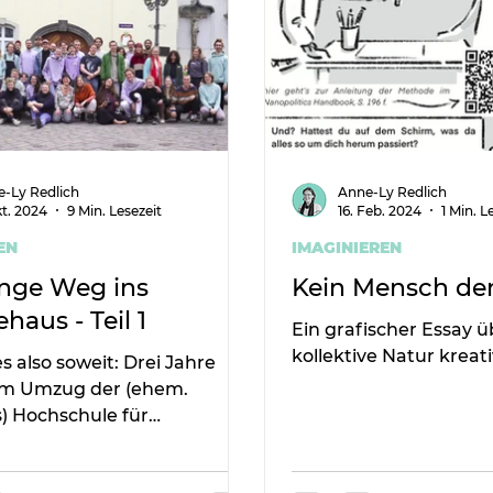
-Ly Redlich
Anne-Ly Redlich
kt. 2024
9 Min. Lesezeit
16. Feb. 2024
1 Min. L
EN
IMAGINIEREN
ange Weg ins
Kein Mensch den
ehaus - Teil 1
Ein grafischer Essay ü
kollektive Natur kreat
es also soweit: Drei Jahre
m Umzug der (ehem.
) Hochschule für
haftsgestaltung zieht die
endengemeinsch