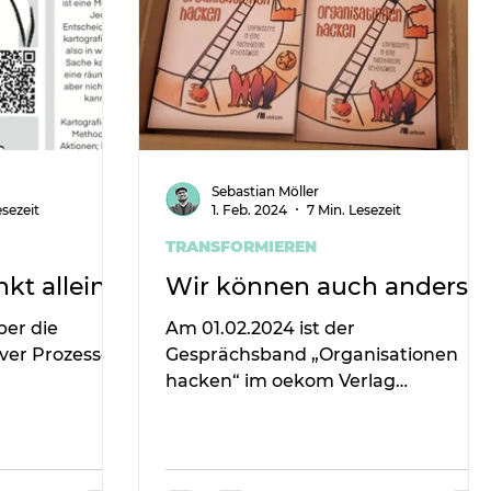
Sebastian Möller
esezeit
1. Feb. 2024
7 Min. Lesezeit
TRANSFORMIEREN
kt allein
Wir können auch anders!
ber die
Am 01.02.2024 ist der
iver Prozesse
Gesprächsband „Organisationen
hacken“ im oekom Verlag
erschienen. Wir sprechen mit dem
Herausgeber Sebastian Möller.