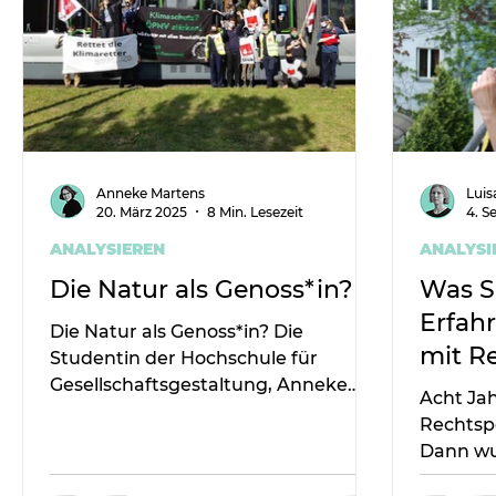
Anneke Martens
Luis
20. März 2025
8 Min. Lesezeit
4. S
ANALYSIEREN
ANALYSI
Die Natur als Genoss*in?
Was S
Erfah
Die Natur als Genoss*in? Die
mit R
Studentin der Hochschule für
Gesellschaftsgestaltung, Anneke
lerne
Acht Ja
Martens, schreibt über
Rechtspo
Naturverständnisse und Labour
Dann wu
Turn.
Beispiel