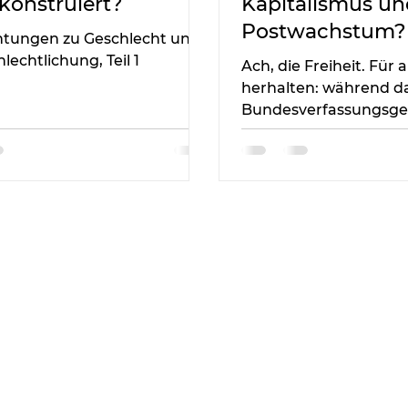
 konstruiert?
Kapitalismus un
Postwachstum?
tungen zu Geschlecht und
lechtlichung, Teil 1
Ach, die Freiheit. Für a
herhalten: während d
Bundesverfassungsger
Urteil zu mehr Klimas
Freiheit zukü