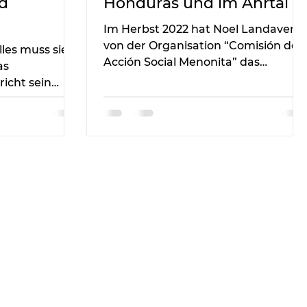
d
Honduras und im Ahrtal
Im Herbst 2022 hat Noel Landaverd
von der Organisation “Comisión de
lles muss sie
Acción Social Menonita” das
as
Katastrophengebiet im Ahrtal
icht sein
besucht.
chutz mit der