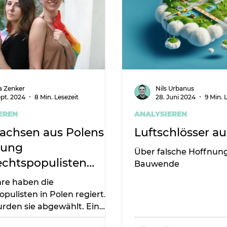
a Zenker
Nils Urbanus
ept. 2024
8 Min. Lesezeit
28. Juni 2024
9 Min. 
EREN
ANALYSIEREN
achsen aus Polens
Luftschlösser a
rung
Über falsche Hoffnung
echtspopulisten
Bauwende
n kann
hre haben die
pulisten in Polen regiert.
rden sie abgewählt. Ein
, von dem man lernen kann –