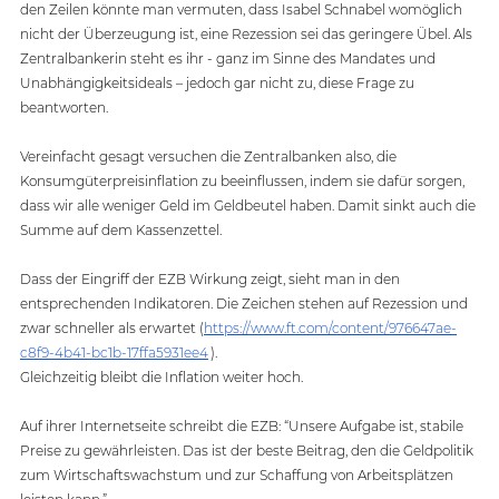
den Zeilen könnte man vermuten, dass Isabel Schnabel womöglich 
nicht der Überzeugung ist, eine Rezession sei das geringere Übel. Als 
Zentralbankerin steht es ihr - ganz im Sinne des Mandates und 
Unabhängigkeitsideals – jedoch gar nicht zu, diese Frage zu 
beantworten. 
Vereinfacht gesagt versuchen die Zentralbanken also, die 
Konsumgüterpreisinflation zu beeinflussen, indem sie dafür sorgen, 
dass wir alle weniger Geld im Geldbeutel haben. Damit sinkt auch die 
Summe auf dem Kassenzettel.
Dass der Eingriff der EZB Wirkung zeigt, sieht man in den 
entsprechenden Indikatoren. Die Zeichen stehen auf Rezession und 
zwar schneller als erwartet (
https://www.ft.com/content/976647ae-
c8f9-4b41-bc1b-17ffa5931ee4
 ). 
Gleichzeitig bleibt die Inflation weiter hoch.   
Auf ihrer Internetseite schreibt die EZB: “Unsere Aufgabe ist, stabile 
Preise zu gewährleisten. Das ist der beste Beitrag, den die Geldpolitik 
zum Wirtschaftswachstum und zur Schaffung von Arbeitsplätzen 