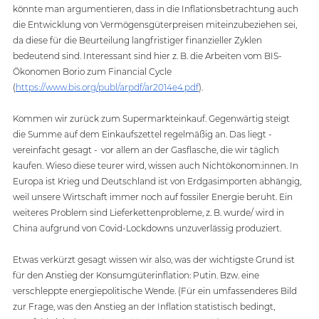
könnte man argumentieren, dass in die Inflationsbetrachtung auch 
die Entwicklung von Vermögensgüterpreisen miteinzubeziehen sei, 
da diese für die Beurteilung langfristiger finanzieller Zyklen 
bedeutend sind. Interessant sind hier z. B. die Arbeiten vom BIS-
Ökonomen Borio zum Financial Cycle 
(
https://www.bis.org/publ/arpdf/ar2014e4.pdf
).
Kommen wir zurück zum Supermarkteinkauf. Gegenwärtig steigt 
die Summe auf dem Einkaufszettel regelmäßig an. Das liegt - 
vereinfacht gesagt -  vor allem an der Gasflasche, die wir täglich 
kaufen. Wieso diese teurer wird, wissen auch Nichtökonom:innen. In 
Europa ist Krieg und Deutschland ist von Erdgasimporten abhängig, 
weil unsere Wirtschaft immer noch auf fossiler Energie beruht. Ein 
weiteres Problem sind Lieferkettenprobleme, z. B. wurde/ wird in 
China aufgrund von Covid-Lockdowns unzuverlässig produziert. 
Etwas verkürzt gesagt wissen wir also, was der wichtigste Grund ist 
für den Anstieg der Konsumgüterinflation: Putin. Bzw. eine 
verschleppte energiepolitische Wende. (Für ein umfassenderes Bild 
zur Frage, was den Anstieg an der Inflation statistisch bedingt, 