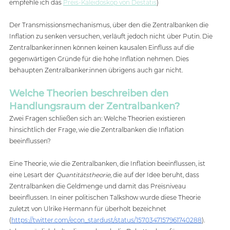
empfehle ich das 
Preis-Kaleidoskop von Destatis
)
Der Transmissionsmechanismus, über den die Zentralbanken die 
Inflation zu senken versuchen, verläuft jedoch nicht über Putin. Die 
Zentralbanker:innen können keinen kausalen Einfluss auf die 
gegenwärtigen Gründe für die hohe Inflation nehmen. Dies 
behaupten Zentralbanker:innen übrigens auch gar nicht. 
Welche Theorien beschreiben den 
Handlungsraum der Zentralbanken?
Zwei Fragen schließen sich an: Welche Theorien existieren 
hinsichtlich der Frage, wie die Zentralbanken die Inflation 
beeinflussen? 
Eine Theorie, wie die Zentralbanken, die Inflation beeinflussen, ist 
eine Lesart der 
Quantitätstheorie
, die auf der Idee beruht, dass 
Zentralbanken die Geldmenge und damit das Preisniveau 
beeinflussen. In einer politischen Talkshow wurde diese Theorie 
zuletzt von Ulrike Hermann für überholt bezeichnet 
(
https://twitter.com/econ_stardust/status/1570347157961740288
).