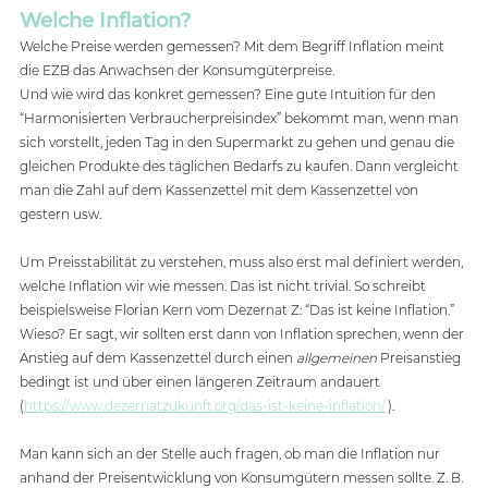
Welche Inflation?
Welche Preise werden gemessen? Mit dem Begriff Inflation meint 
die EZB das Anwachsen der Konsumgüterpreise.   
Und wie wird das konkret gemessen? Eine gute Intuition für den 
“Harmonisierten Verbraucherpreisindex” bekommt man, wenn man 
sich vorstellt, jeden Tag in den Supermarkt zu gehen und genau die 
gleichen Produkte des täglichen Bedarfs zu kaufen. Dann vergleicht 
man die Zahl auf dem Kassenzettel mit dem Kassenzettel von 
gestern usw.   
Um Preisstabilität zu verstehen, muss also erst mal definiert werden, 
welche Inflation wir wie messen. Das ist nicht trivial. So schreibt 
beispielsweise Florian Kern vom Dezernat Z: “Das ist keine Inflation.” 
Wieso? Er sagt, wir sollten erst dann von Inflation sprechen, wenn der 
Anstieg auf dem Kassenzettel durch einen 
allgemeinen 
Preisanstieg 
bedingt ist und über einen längeren Zeitraum andauert 
(
https://www.dezernatzukunft.org/das-ist-keine-inflation/
 ).
Man kann sich an der Stelle auch fragen, ob man die Inflation nur 
anhand der Preisentwicklung von Konsumgütern messen sollte. Z. B. 