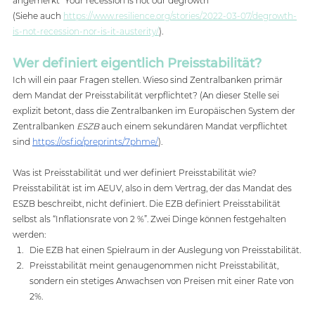
angemerkt “Your recession is not our degrowth” 
(Siehe auch 
https://www.resilience.org/stories/2022-03-07/degrowth-
is-not-recession-nor-is-it-austerity/
). 
Wer definiert eigentlich Preisstabilität?
Ich will ein paar Fragen stellen. Wieso sind Zentralbanken primär 
dem Mandat der Preisstabilität verpflichtet? (An dieser Stelle sei 
explizit betont, dass die Zentralbanken im Europäischen System der 
Zentralbanken 
ESZB
 auch einem sekundären Mandat verpflichtet 
sind 
https://osf.io/preprints/7phme/
).
Was ist Preisstabilität und wer definiert Preisstabilität wie? 
Preisstabilität ist im AEUV, also in dem Vertrag, der das Mandat des 
ESZB beschreibt, nicht definiert. Die EZB definiert Preisstabilität 
selbst als “Inflationsrate von 2 %”. Zwei Dinge können festgehalten 
werden:
Die EZB hat einen Spielraum in der Auslegung von Preisstabilität.
Preisstabilität meint genaugenommen nicht Preisstabilität, 
sondern ein stetiges Anwachsen von Preisen mit einer Rate von 
2%.