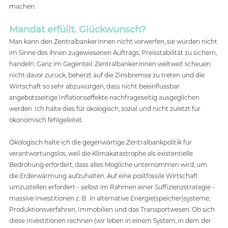
machen.  
Mandat erfüllt. Glückwunsch?
Man kann den Zentralbanker:innen nicht vorwerfen, sie würden nicht 
im Sinne des ihnen zugewiesenen Auftrags, Preisstabilität zu sichern, 
handeln. Ganz im Gegenteil. Zentralbanker:innen weltweit scheuen 
nicht davor zurück, beherzt auf die Zinsbremse zu treten und die 
Wirtschaft so sehr abzuwürgen, dass nicht beeinflussbar 
angebotsseitige Inflationseffekte nachfrageseitig ausgeglichen 
werden. Ich halte dies für ökologisch, sozial und nicht zuletzt für 
ökonomisch fehlgeleitet. 
Ökologisch halte ich die gegenwärtige Zentralbankpolitik für 
verantwortungslos, weil die Klimakatastrophe als existentielle 
Bedrohung erfordert, dass alles Mögliche unternommen wird, um 
die Erderwärmung aufzuhalten. Auf eine postfossile Wirtschaft 
umzustellen erfordert - selbst im Rahmen einer Suffizienzstrategie - 
massive Investitionen z. B.  in alternative Energie(speicher)systeme, 
Produktionsverfahren, Immobilien und das Transportwesen. Ob sich 
diese Investitionen rechnen (wir leben in einem System, in dem der 