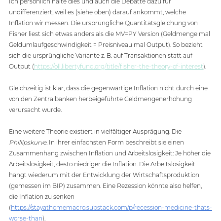
Ich persönlich halte dies und auch die Debatte dazu für 
undifferenziert, weil es (siehe oben) darauf ankommt, welche 
Inflation wir messen. Die ursprüngliche Quantitätsgleichung von 
Fisher liest sich etwas anders als die MV=PY Version (Geldmenge mal 
Geldumlaufgeschwindigkeit = Preisniveau mal Output). So bezieht 
sich die ursprüngliche Variante z. B. auf Transaktionen statt auf 
Output (
https://oll.libertyfund.org/title/fisher-the-theory-of-interest
).
Gleichzeitig ist klar, dass die gegenwärtige Inflation nicht durch eine 
von den Zentralbanken herbeigeführte Geldmengenerhöhung 
verursacht wurde. 
Eine weitere Theorie existiert in vielfältiger Ausprägung: Die 
Phillipskurve
. In ihrer einfachsten Form beschreibt sie einen 
Zusammenhang zwischen Inflation und Arbeitslosigkeit: Je höher die 
Arbeitslosigkeit, desto niedriger die Inflation. Die Arbeitslosigkeit 
hängt wiederum mit der Entwicklung der Wirtschaftsproduktion 
(gemessen im BIP) zusammen. Eine Rezession könnte also helfen, 
die Inflation zu senken 
(
https://stayathomemacro.substack.com/p/recession-medicine-thats-
worse-than
).