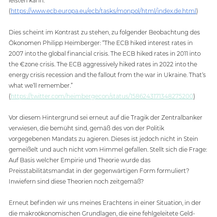
leisten kann.” 
(
https://www.ecb.europa.eu/ecb/tasks/monpol/html/index.de.html
)
Dies scheint im Kontrast zu stehen, zu folgender Beobachtung des 
Ökonomen Philipp Heimberger: “The ECB hiked interest rates in 
2007 into the global financial crisis. The ECB hiked rates in 2011 into 
the €zone crisis. The ECB aggressively hiked rates in 2022 into the 
energy crisis recession and the fallout from the war in Ukraine. That‘s 
what we‘ll remember.” 
(
https://twitter.com/heimbergecon/status/1586243171348275200
)
Vor diesem Hintergrund sei erneut auf die Tragik der Zentralbanker 
verwiesen, die bemüht sind, gemäß des von der Politik 
vorgegebenen Mandats zu agieren. Dieses ist jedoch nicht in Stein 
gemeißelt und auch nicht vom Himmel gefallen. Stellt sich die Frage: 
Auf Basis welcher Empirie und Theorie wurde das 
Preisstabilitätsmandat in der gegenwärtigen Form formuliert? 
Inwiefern sind diese Theorien noch zeitgemäß? 
Erneut befinden wir uns meines Erachtens in einer Situation, in der 
die makroökonomischen Grundlagen, die eine fehlgeleitete Geld- 