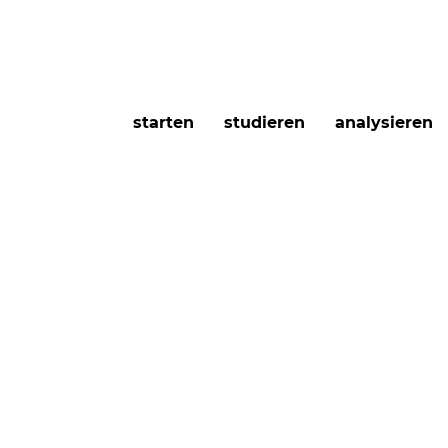
starten
studieren
analysieren
 Landaverde
Autor