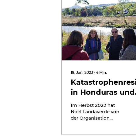
18. Jan. 2023
∙
4
Min.
Katastrophenresi
in Honduras und
im Ahrtal
Im Herbst 2022 hat
Noel Landaverde von
der Organisation
“Comisión de Acción
Social Menonita” das