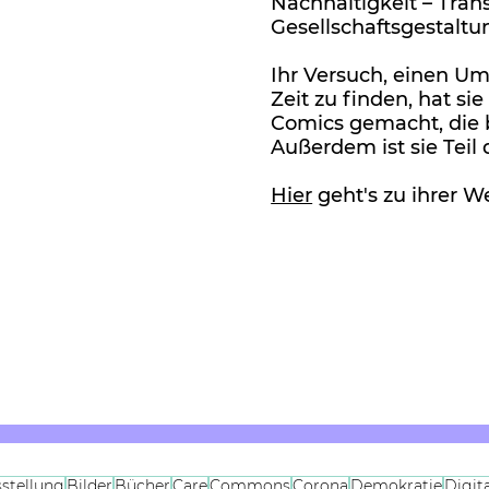
Nachhaltigkeit – Tran
Gesellschaftsgestaltu
Ihr Versuch, einen U
Zeit zu finden, hat s
Comics gemacht, die 
Außerdem ist sie Teil
Hier
geht's zu ihrer W
stellung
Bilder
Bücher
Care
Commons
Corona
Demokratie
Digit