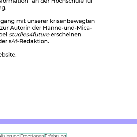
sformation" an der Hochschule für
ng.
mgang mit unserer krisenbewegten
ie zur Autorin der Hanne-und-Mica-
bei
studies4future
erscheinen.
 der s4f-Redaktion.
ebsite.
alisierung
Emotionen
Erfahrung