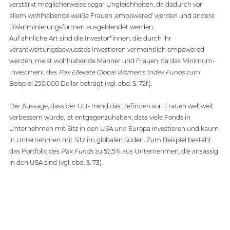
verstärkt möglicherweise sogar Ungleichheiten, da dadurch vor 
allem wohlhabende weiße Frauen ‚empowered‘ werden und andere 
Diskriminierungsformen ausgeblendet werden.  
Auf ähnliche Art sind die Investor*innen, die durch ihr 
verantwortungsbewusstes Investieren vermeintlich empowered 
werden, meist wohlhabende Männer und Frauen, da das Minimum-
Investment des 
Pax Ellevate Global Women’s Index Funds
 zum 
Beispiel 250,000 Dollar beträgt (vgl. ebd. S. 72f.). 
Der Aussage, dass der GLI-Trend das Befinden von Frauen weltweit 
verbessern würde, ist entgegenzuhalten, dass viele Fonds in 
Unternehmen mit Sitz in den USA und Europa investieren und kaum 
in Unternehmen mit Sitz im globalen Süden. Zum Beispiel besteht 
das Portfolio des 
Pax Funds
 zu 52,5% aus Unternehmen, die ansässig 
in den USA sind (vgl. ebd. S. 73).  