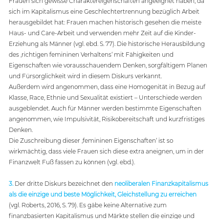
Frauen sich gewisse Charaktereigenschaften angeeignet haben, da 
sich im Kapitalismus eine Geschlechtertrennung bezüglich Arbeit 
herausgebildet hat: Frauen machen historisch gesehen die meiste 
Haus- und Care-Arbeit und verwenden mehr Zeit auf die Kinder-
Erziehung als Männer (vgl. ebd. S. 77). Die historische Herausbildung 
des ‚richtigen femininen Verhaltens‘ mit Fähigkeiten und 
Eigenschaften wie vorausschauendem Denken, sorgfältigem Planen 
und Fürsorglichkeit wird in diesem Diskurs verkannt. 
Außerdem wird angenommen, dass eine Homogenität in Bezug auf 
Klasse, Race, Ethnie und Sexualität existiert – Unterschiede werden 
ausgeblendet. Auch für Männer werden bestimmte Eigenschaften 
angenommen, wie Impulsivität, Risikobereitschaft und kurzfristiges 
Denken.  
Die Zuschreibung dieser ‚femininen Eigenschaften‘ ist so 
wirkmächtig, dass viele Frauen sich diese extra aneignen, um in der 
Finanzwelt Fuß fassen zu können (vgl. ebd.).   
3.
Der dritte Diskurs bezeichnet den 
neoliberalen Finanzkapitalismus 
als die einzige und beste Möglichkeit, Gleichstellung zu erreichen
(vgl. Roberts, 2016, S. 79). Es gäbe keine Alternative zum 
finanzbasierten Kapitalismus und Märkte stellen die einzige und 