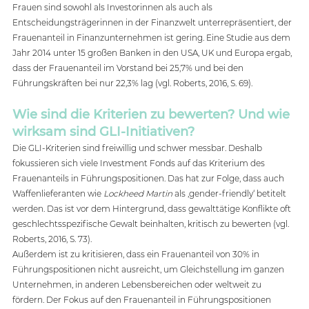
Frauen sind sowohl als Investorinnen als auch als 
Entscheidungsträgerinnen in der Finanzwelt unterrepräsentiert, der 
Frauenanteil in Finanzunternehmen ist gering. Eine Studie aus dem 
Jahr 2014 unter 15 großen Banken in den USA, UK und Europa ergab, 
dass der Frauenanteil im Vorstand bei 25,7% und bei den 
Führungskräften bei nur 22,3% lag (vgl. Roberts, 2016, S. 69).  
Wie sind die Kriterien zu bewerten? Und wie 
wirksam sind GLI-Initiativen? 
Die GLI-Kriterien sind freiwillig und schwer messbar. Deshalb 
fokussieren sich viele Investment Fonds auf das Kriterium des 
Frauenanteils in Führungspositionen. Das hat zur Folge, dass auch 
Waffenlieferanten wie 
Lockheed Martin
 als ‚gender-friendly‘ betitelt 
werden. Das ist vor dem Hintergrund, dass gewalttätige Konflikte oft 
geschlechtsspezifische Gewalt beinhalten, kritisch zu bewerten (vgl. 
Roberts, 2016, S. 73). 
Außerdem ist zu kritisieren, dass ein Frauenanteil von 30% in 
Führungspositionen nicht ausreicht, um Gleichstellung im ganzen 
Unternehmen, in anderen Lebensbereichen oder weltweit zu 
fördern. Der Fokus auf den Frauenanteil in Führungspositionen 