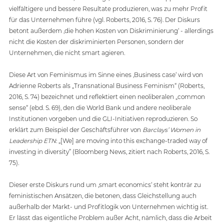
vielfältigere und bessere Resultate produzieren, was zu mehr Profit 
für das Unternehmen führe (vgl. Roberts, 2016, S. 76). Der Diskurs 
betont außerdem ‚die hohen Kosten von Diskriminierung‘ - allerdings 
nicht die Kosten der diskriminierten Personen, sondern der 
Unternehmen, die nicht smart agieren. 
Diese Art von Feminismus im Sinne eines ‚Business case‘ wird von 
Adrienne Roberts als „Transnational Business Feminism“ (Roberts, 
2016, S. 74) bezeichnet und reflektiert einen neoliberalen „common 
sense“ (ebd. S. 69), den die World Bank und andere neoliberale 
Institutionen vorgeben und die GLI-Initiativen reproduzieren. So 
erklärt zum Beispiel der Geschäftsführer von 
Barclays’ Women in 
Leadership ETN
: „[We] are moving into this exchange-traded way of 
investing in diversity” (Bloomberg News, zitiert nach Roberts, 2016, S. 
75).  
Dieser erste Diskurs rund um ‚smart economics‘ steht konträr zu 
feministischen Ansätzen, die betonen, dass Gleichstellung auch 
außerhalb der Markt- und Profitlogik von Unternehmen wichtig ist. 
Er lässt das eigentliche Problem außer Acht, nämlich, dass die Arbeit 