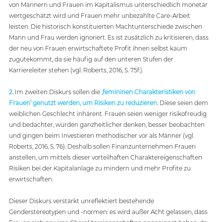
von Männern und Frauen im Kapitalismus unterschiedlich monetär 
wertgeschätzt wird und Frauen mehr unbezahlte Care-Arbeit 
leisten. Die historisch konstituierten Machtunterschiede zwischen 
Mann und Frau werden ignoriert. Es ist zusätzlich zu kritisieren, dass 
der neu von Frauen erwirtschaftete Profit ihnen selbst kaum 
zugutekommt, da sie häufig auf den unteren Stufen der 
Karriereleiter stehen (vgl. Roberts, 2016, S. 75f.). 
2.
Im zweiten Diskurs sollen die 
‚femininen Charakteristiken von 
Frauen‘ genutzt werden, um Risiken zu reduzieren
. Diese seien dem 
weiblichen Geschlecht inhärent. Frauen seien weniger risikofreudig 
und bedachter, würden ganzheitlicher denken, besser beobachten 
und gingen beim Investieren methodischer vor als Männer (vgl. 
Roberts, 2016, S. 76). Deshalb sollen Finanzunternehmen Frauen 
anstellen, um mittels dieser vorteilhaften Charaktereigenschaften 
Risiken bei der Kapitalanlage zu mindern und mehr Profite zu 
erwirtschaften. 
Dieser Diskurs verstärkt unreflektiert bestehende 
Genderstereotypen und -normen: es wird außer Acht gelassen, dass 