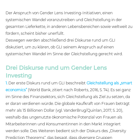
Der Anspruch von Gender Lens Investing-Initiativen, einen 
systemischen Wandel voranzutreiben und Gleichstellung in der 
gesamten Lieferkette, in anderen Lebensbereichen sowie weltweit zu 
fördern, scheint bisher unerfüllt.  
Deswegen werden abschließend drei Diskurse rund um GLI 
diskutiert, um zu klären, ob GLI seinem Anspruch auf einen 
systemischen Wandel im Sinne der Gleichstellung gerecht wird. 
Drei Diskurse rund um Gender Lens 
Investing  
1. 
Der erste Diskurs rund um GLI beschreibt 
Gleichstellung als „smart 
economics“
(World Bank, zitiert nach Roberts, 2016, S. 74). Es sei ganz 
im Sinne des Finanzsektors, sich Gleichstellung als Ziel zu setzen, da 
er daran verdienen würde. Die globale Kaufkraft von Frauen beträgt 
mehr als 15 Billionen Dollar (vgl. VanderBrug/Quinlan, 2017, S. 20), 
weshalb das ungenutzte ökonomische Potenzial von Frauen als 
Mitarbeiterinnen und Konsumentinnen in den Markt integriert 
werden solle. Des Weiteren bedient sich der Diskurs des „Diversity 
Prediction Theorems“, das besagt, dass diversere Gruppen 