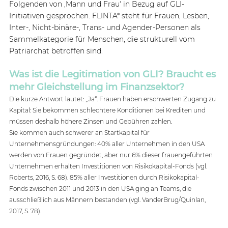
Folgenden von ‚Mann und Frau‘ in Bezug auf GLI-
Initiativen gesprochen. FLINTA* steht für Frauen, Lesben, 
Inter-, Nicht-binäre-, Trans- und Agender-Personen als 
Sammelkategorie für Menschen, die strukturell vom 
Patriarchat betroffen sind.
Was ist die Legitimation von GLI? Braucht es 
mehr Gleichstellung im Finanzsektor? 
Die kurze Antwort lautet: „Ja“. Frauen haben erschwerten Zugang zu 
Kapital: Sie bekommen schlechtere Konditionen bei Krediten und 
müssen deshalb höhere Zinsen und Gebühren zahlen.  
Sie kommen auch schwerer an Startkapital für 
Unternehmensgründungen: 40% aller Unternehmen in den USA 
werden von Frauen gegründet, aber nur 6% dieser frauengeführten 
Unternehmen erhalten Investitionen von Risikokapital-Fonds (vgl. 
Roberts, 2016, S. 68). 85% aller Investitionen durch Risikokapital-
Fonds zwischen 2011 und 2013 in den USA ging an Teams, die 
ausschließlich aus Männern bestanden (vgl. VanderBrug/Quinlan, 
2017, S. 78).  