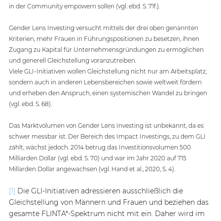
in der Community empowern sollen (vgl. ebd. S. 71f.). 
Gender Lens Investing versucht mittels der drei oben genannten 
Kriterien, mehr Frauen in Führungspositionen zu besetzen, ihnen 
Zugang zu Kapital für Unternehmensgründungen zu ermöglichen 
und generell Gleichstellung voranzutreiben. 
Viele GLI-Initiativen wollen Gleichstellung nicht nur am Arbeitsplatz, 
sondern auch in anderen Lebensbereichen sowie weltweit fördern 
und erheben den Anspruch, einen systemischen Wandel zu bringen 
(vgl. ebd. S. 68). 
Das Marktvolumen von Gender Lens Investing ist unbekannt, da es 
schwer messbar ist. Der Bereich des Impact Investings, zu dem GLI 
zählt, wächst jedoch. 2014 betrug das Investitionsvolumen 500 
Milliarden Dollar (vgl. ebd. S. 70) und war im Jahr 2020 auf 715 
Millarden Dollar angewachsen (vgl. Hand et al., 2020, S. 4).  
[1] 
Die GLI-Initiativen adressieren ausschließlich die 
Gleichstellung von Männern und Frauen und beziehen das 
gesamte FLINTA*-Spektrum nicht mit ein. Daher wird im 