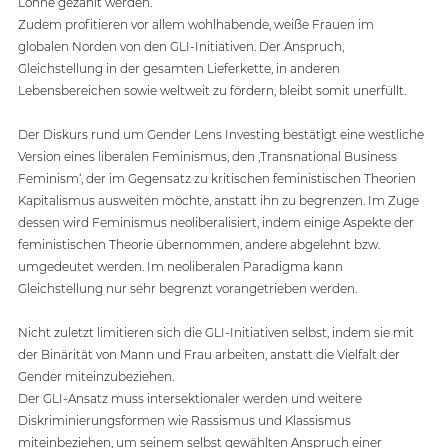
Löhne gezahlt werden.  
Zudem profitieren vor allem wohlhabende, weiße Frauen im 
globalen Norden von den GLI-Initiativen. Der Anspruch, 
Gleichstellung in der gesamten Lieferkette, in anderen 
Lebensbereichen sowie weltweit zu fördern, bleibt somit unerfüllt. 
Der Diskurs rund um Gender Lens Investing bestätigt eine westliche 
Version eines liberalen Feminismus, den ‚Transnational Business 
Feminism‘, der im Gegensatz zu kritischen feministischen Theorien 
Kapitalismus ausweiten möchte, anstatt ihn zu begrenzen. Im Zuge 
dessen wird Feminismus neoliberalisiert, indem einige Aspekte der 
feministischen Theorie übernommen, andere abgelehnt bzw. 
umgedeutet werden. Im neoliberalen Paradigma kann 
Gleichstellung nur sehr begrenzt vorangetrieben werden. 
Nicht zuletzt limitieren sich die GLI-Initiativen selbst, indem sie mit 
der Binärität von Mann und Frau arbeiten, anstatt die Vielfalt der 
Gender miteinzubeziehen.  
Der GLI-Ansatz muss intersektionaler werden und weitere 
Diskriminierungsformen wie Rassismus und Klassismus 
miteinbeziehen, um seinem selbst gewählten Anspruch einer 