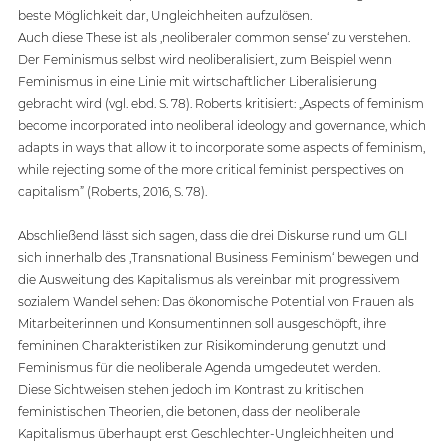
beste Möglichkeit dar, Ungleichheiten aufzulösen.  
Auch diese These ist als ‚neoliberaler common sense‘ zu verstehen. 
Der Feminismus selbst wird neoliberalisiert, zum Beispiel wenn 
Feminismus in eine Linie mit wirtschaftlicher Liberalisierung 
gebracht wird (vgl. ebd. S. 78). Roberts kritisiert: „Aspects of feminism 
become incorporated into neoliberal ideology and governance, which 
adapts in ways that allow it to incorporate some aspects of feminism, 
while rejecting some of the more critical feminist perspectives on 
capitalism” (Roberts, 2016, S. 78). 
Abschließend lässt sich sagen, dass die drei Diskurse rund um GLI 
sich innerhalb des ‚Transnational Business Feminism‘ bewegen und 
die Ausweitung des Kapitalismus als vereinbar mit progressivem 
sozialem Wandel sehen: Das ökonomische Potential von Frauen als 
Mitarbeiterinnen und Konsumentinnen soll ausgeschöpft, ihre 
femininen Charakteristiken zur Risikominderung genutzt und 
Feminismus für die neoliberale Agenda umgedeutet werden.  
Diese Sichtweisen stehen jedoch im Kontrast zu kritischen 
feministischen Theorien, die betonen, dass der neoliberale 
Kapitalismus überhaupt erst Geschlechter-Ungleichheiten und 