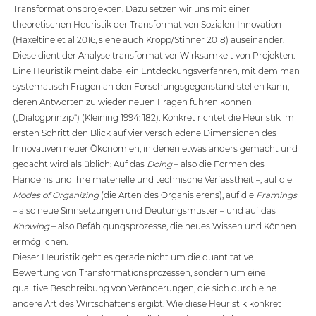
Transformationsprojekten. Dazu setzen wir uns mit einer 
theoretischen Heuristik der Transformativen Sozialen Innovation 
(Haxeltine et al 2016, siehe auch Kropp/Stinner 2018) auseinander. 
Diese dient der Analyse transformativer Wirksamkeit von Projekten. 
Eine Heuristik meint dabei ein Entdeckungsverfahren, mit dem man 
systematisch Fragen an den Forschungsgegenstand stellen kann, 
deren Antworten zu wieder neuen Fragen führen können 
(„Dialogprinzip“) (Kleining 1994: 182). Konkret richtet die Heuristik im 
ersten Schritt den Blick auf vier verschiedene Dimensionen des 
Innovativen neuer Ökonomien, in denen etwas anders gemacht und 
gedacht wird als üblich: Auf das 
Doing
 – also die Formen des 
Handelns und ihre materielle und technische Verfasstheit –, auf die 
Modes of Organizing 
(die Arten des Organisierens), auf die 
Framings
– also neue Sinnsetzungen und Deutungsmuster – und auf das 
Knowing
 – also Befähigungsprozesse, die neues Wissen und Können 
ermöglichen.
Dieser Heuristik geht es gerade nicht um die quantitative 
Bewertung von Transformationsprozessen, sondern um eine 
qualitive Beschreibung von Veränderungen, die sich durch eine 
andere Art des Wirtschaftens ergibt. Wie diese Heuristik konkret 