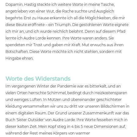
Dopamin. Hastig steckte ich weitere Worte in meine Tasche, 
angetrieben von einer Wut, die Rache suchte und Ausgleich 
begehrte. Erst zu Hause erkannte ich all die Möglichkeiten, die mir 
diese Beute eröffnete – ein Triumph. Die gestohlenen Worte eignete 
ich mir an, und ich wurde reichlich belohnt. Denn auf diesem Pfad 
lernte ich Audre Lorde kennen. Ihre Worte waren anders. Sie 
spendeten mir Trost und gaben mir Kraft. Mut erwuchs aus ihren 
Botschaften. Diese Worte möchte ich nicht stehlen, sondern mit 
Hingabe ehren.
Worte des Widerstands
Im vergangenen Winter der Pandemie war es bitterkalt, und an 
vielen Orten herrschte Schimmel, bedingt durch Heizkostensparen 
und weniges Lüften. In Mützen und übereinander geschichteter 
Kleidung versammelten wir uns zu dritt vor unseren Bildschirmen in 
einem digitalen Raum. Der Grund unserer Zusammenkunft war das 
Buch 'Sister Outsider' von Audre Lorde. Ihre Worte fesselten mich in 
dieser kalten Zeit. Mein Kopf stieg in 4 bis 5 neue Dimensionen auf, 
während der Rest meines Körpers von warmer 