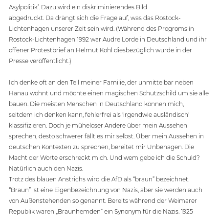
Asylpolitik’. Dazu wird ein diskriminierendes Bild 
abgedruckt. Da drängt sich die Frage auf, was das Rostock-
Lichtenhagen unserer Zeit sein wird. (Während des Progroms in 
Rostock-Lichtenhagen 1992 war Audre Lorde in Deutschland und ihr 
offener Protestbrief an Helmut Kohl diesbezüglich wurde in der 
Presse veröffentlicht.)
Ich denke oft an den Teil meiner Familie, der unmittelbar neben 
Hanau wohnt und möchte einen magischen Schutzschild um sie alle 
bauen. Die meisten Menschen in Deutschland können mich, 
seitdem ich denken kann, fehlerfrei als 'irgendwie ausländisch' 
klassifizieren. Doch je müheloser Andere über mein Aussehen 
sprechen, desto schwerer fällt es mir selbst. Über mein Aussehen in 
deutschen Kontexten zu sprechen, bereitet mir Unbehagen. Die 
Macht der Worte erschreckt mich. Und wem gebe ich die Schuld? 
Natürlich auch den Nazis.
Trotz des blauen Anstrichs wird die AfD als “braun” bezeichnet. 
“Braun” ist eine Eigenbezeichnung von Nazis, aber sie werden auch 
von Außenstehenden so genannt. Bereits während der Weimarer 
Republik waren „Braunhemden“ ein Synonym für die Nazis. 1925 