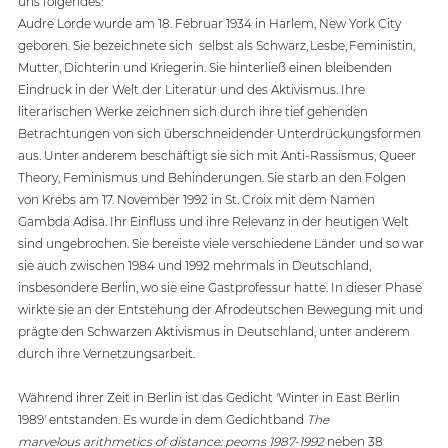
uns folgendes:
Audre Lorde wurde am 18. Februar 1934 in Harlem, New York City 
geboren. Sie bezeichnete sich  selbst als Schwarz, Lesbe, Feministin, 
Mutter, Dichterin und Kriegerin. Sie hinterließ einen bleibenden 
Eindruck in der Welt der Literatur und des Aktivismus. Ihre 
literarischen Werke zeichnen sich durch ihre tief gehenden 
Betrachtungen von sich überschneidender Unterdrückungsformen 
aus. Unter anderem beschäftigt sie sich mit Anti-Rassismus, Queer 
Theory, Feminismus und Behinderungen. Sie starb an den Folgen 
von Krebs am 17. November 1992 in St. Croix mit dem Namen 
Gambda Adisa. Ihr Einfluss und ihre Relevanz in der heutigen Welt 
sind ungebrochen. Sie bereiste viele verschiedene Länder und so war 
sie auch zwischen 1984 und 1992 mehrmals in Deutschland, 
insbesondere Berlin, wo sie eine Gastprofessur hatte. In dieser Phase 
wirkte sie an der Entstehung der Afrodeutschen Bewegung mit und 
prägte den Schwarzen Aktivismus in Deutschland, unter anderem 
durch ihre Vernetzungsarbeit.
Während ihrer Zeit in Berlin ist das Gedicht 'Winter in East Berlin 
1989' entstanden. Es wurde in dem Gedichtband 
The 
marvelous arithmetics of distance: peoms 1987-1992
 neben 38 