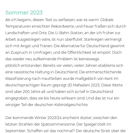
Sommer 2023
Als ich begann, diesen Text zu verfassen, war es warm. Globale 
Temperaturen erreichten Rekordwerte, und Feuer fraßen sich durch 
Landschaften und Orte. Die U-Bahn-Station, an der ich früher zur 
Arbeit ausgestiegen wäre, ist nun überflutet. Starkregen vermengt 
sich mit Angst und Tränen. Die Alternative für Deutschland gewinnt 
an Zuspruch in Umfragen, und die Öffentlichkeit ist empört. Doch 
das wieder neu aufkeimende Problem ist keineswegs 
plötzlich entstanden. Bereits vor vielen, vielen Jahren etablierte sich 
eine rassistische Haltung in Deutschland. Die entmenschlichende 
Klassifizierung nach Hautfarben wurde maßgeblich von Kant im 
deutschsprachigen Raum geprägt (El Mafaalani 2021). Diese Worte 
sind über 200 Jahre alt und haben sich so tief in Deutschland 
eingegraben, dass sie bis heute wirksam sind. Und das ist nur ein 
winziger Teil der deutschen Kolonialgeschichte. 
Der kommende Winter 2023/24 erscheint düster, zwischen den 
letzten Strahlen der Spätsommersonne. Der Spiegel titelt im 
September: 'Schaffen wir das nochmal? Der deutsche Streit über die 