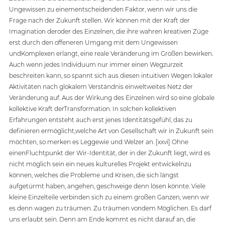
Ungewissen zu einementscheidenden Faktor, wenn wir uns die 
Frage nach der Zukunft stellen. Wir können mit der Kraft der 
Imagination deroder des Einzelnen, die ihre wahren kreativen Züge 
erst durch den offeneren Umgang mit dem Ungewissen 
undKomplexen erlangt, eine reale Veränderung im Großen bewirken. 
Auch wenn jedes Individuum nur immer einen Wegzurzeit 
beschreiten kann, so spannt sich aus diesen intuitiven Wegen lokaler 
Aktivitäten nach glokalem Verständnis einweltweites Netz der 
Veränderung auf. Aus der Wirkung des Einzelnen wird so eine globale 
kollektive Kraft derTransformation. In solchen kollektiven 
Erfahrungen entsteht auch erst jenes Identitätsgefühl, das zu 
definieren ermöglicht,welche Art von Gesellschaft wir in Zukunft sein 
möchten, so merken es Leggewie und Welzer an. [xxvi] Ohne 
einenFluchtpunkt der Wir-Identität, der in der Zukunft liegt, wird es 
nicht möglich sein ein neues kulturelles Projekt entwickelnzu 
können, welches die Probleme und Krisen, die sich längst 
aufgetürmt haben, angehen, geschweige denn lösen könnte. Viele 
kleine Einzelteile verbinden sich zu einem großen Ganzen, wenn wir 
es denn wagen zu träumen. Zu träumen vondem Möglichen. Es darf 
uns erlaubt sein. Denn am Ende kommt es nicht darauf an, die 