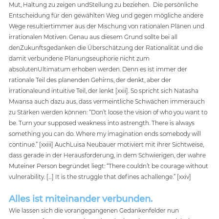
Mut, Haltung zu zeigen undStellung zu beziehen.  Die persönliche 
Entscheidung für den gewählten Weg und gegen mögliche andere 
Wege resultiertimmer aus der Mischung von rationalen Plänen und 
irrationalen Motiven. Genau aus diesem Grund sollte bei all 
denZukunftsgedanken die Überschätzung der Rationalität und die 
damit verbundene Planungseuphorie nicht zum 
absolutenUltimatum erhoben werden. Denn es ist immer der 
rationale Teil des planenden Gehirns, der denkt, aber der 
irrationaleund intuitive Teil, der lenkt [xxii]. So spricht sich Natasha 
Mwansa auch dazu aus, dass vermeintliche Schwächen immerauch 
zu Stärken werden können: “Don’t loose the vision of who you want to 
be. Turn your supposed weakness into astrength. There is always 
something you can do. Where my imagination ends somebody will 
continue.” [xxiii] AuchLuisa Neubauer motiviert mit ihrer Sichtweise, 
dass gerade in der Herausforderung, in dem Schwierigen, der wahre 
Muteiner Person begründet liegt: “There couldn’t be courage without 
vulnerability. […] It is the struggle that defines achallenge.” [xxiv]  
Alles ist miteinander verbunden.
Wie lassen sich die vorangegangenen Gedankenfelder nun 