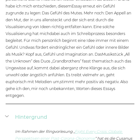
habe ich mich entschieden, diesemEssay erneut ein Gefühl 
zugrunde zu legen: Das Gefühl des Mutes. Mehr noch: Den Appell an 
den Mut, der in uns allensteckt und der sich erst durch die 
Visualisierung von Ideen richtig entfalten kann. Eine solche 
Visualisierung hat michdabei auch im Schreibprozess besonders 
begleitet. Für mich persönlich beginnt eine Idee immer mit einem 
Gefühl. Undwas fördert eindringlicher ein Gefühl oder innere Bilder 
als Musik? Kopf aus, Gefühl und Imagination an. DasMusikstück „All 
the Unknown“ des Duos „Grandbrothers“ fasst thematisch auch das 
Ungewisse auf, kommt dabei aberganz ohne Klänge aus, die sich 
unwohl oder ängstlich anfühlen. Es treibt vielmehr an, geht 
euphorisch mit Melodien um,stimmt mehr positiv als negativ. Also 
gehe ich den, mir noch unbekannten, Worten dieses Essays 
entgegen.
Hintergrund
Im Rahmen der Ringvorlesung „
Fight Every Crisis: Globale 
Perspektiven einer Post-Corona-Ökonomie
“ hat es die Cusanus 