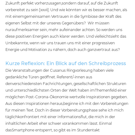
Zukunft perfekt vorherzusagen,sondern darauf, auf die Zukunft 
vorbereitet zu sein [xxvii]. Und wie könnten wir es besser machen, als 
mit einemgemeinsamen Vertrauen in die Symbiose der Kraft des 
eigenen Selbst mit der unseres Gegenübers?  Wir müssen 
nuraufmerksamer sein, mehr aufeinander achten. So werden uns 
diese positiven Energien auch klarer werden. Und vielleichtsieht das 
Unbekannte, wenn wir uns trauen uns mit einer progressiven 
Energie und Motivation zu nähern, doch auch ganzvertraut aus?
Kurze Reflexion: Ein Blick auf den Schreibprozess
Die Veranstaltungen der Cusanus Ringvorlesung haben viele 
gedankliche Türen geöffnet. Referent/-innen aus 
denverschiedensten Fachrichtungen, gesellschaftlichen Strukturen 
und unterschiedlichsten Orten der Welt haben imThemenfeld einer 
möglichen Post-Corona-Ökonomie wertvolle Inspirationen gegeben. 
Aus diesen Inspirationen heraus,beginne ich mit den Vorbereitungen 
für meinen Text. Doch in dieser Vorbereitungsphase sehe ich mich 
täglichkonfrontiert mit einer Informationsflut, die mich in der 
inhaltlichen Arbeit eher schwer vorankommen lässt. Einmal 
dasSmartphone entsperrt, so gibt es im Stundentakt 