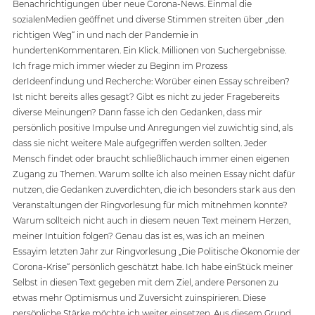
Benachrichtigungen über neue Corona-News. Einmal die 
sozialenMedien geöffnet und diverse Stimmen streiten über „den 
richtigen Weg“ in und nach der Pandemie in 
hundertenKommentaren. Ein Klick. Millionen von Suchergebnisse. 
Ich frage mich immer wieder zu Beginn im Prozess 
derIdeenfindung und Recherche: Worüber einen Essay schreiben? 
Ist nicht bereits alles gesagt? Gibt es nicht zu jeder Fragebereits 
diverse Meinungen? Dann fasse ich den Gedanken, dass mir 
persönlich positive Impulse und Anregungen viel zuwichtig sind, als 
dass sie nicht weitere Male aufgegriffen werden sollten. Jeder 
Mensch findet oder braucht schließlichauch immer einen eigenen 
Zugang zu Themen. Warum sollte ich also meinen Essay nicht dafür 
nutzen, die Gedanken zuverdichten, die ich besonders stark aus den 
Veranstaltungen der Ringvorlesung für mich mitnehmen konnte? 
Warum sollteich nicht auch in diesem neuen Text meinem Herzen, 
meiner Intuition folgen? Genau das ist es, was ich an meinen 
Essayim letzten Jahr zur Ringvorlesung „Die Politische Ökonomie der 
Corona-Krise“ persönlich geschätzt habe. Ich habe einStück meiner 
Selbst in diesen Text gegeben mit dem Ziel, andere Personen zu 
etwas mehr Optimismus und Zuversicht zuinspirieren. Diese 
persönliche Stärke möchte ich weiter einsetzen. Aus diesem Grund 