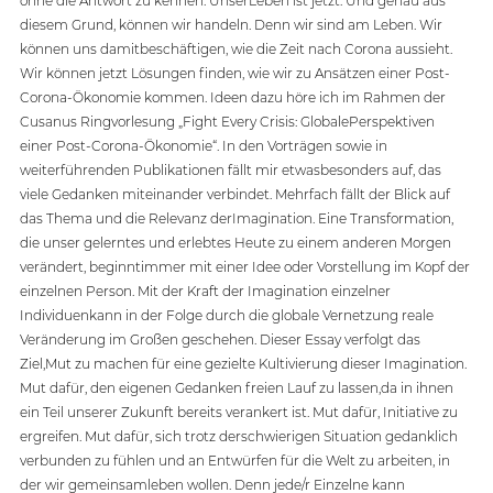
ohne die Antwort zu kennen: UnserLeben ist jetzt. Und genau aus 
diesem Grund, können wir handeln. Denn wir sind am Leben. Wir 
können uns damitbeschäftigen, wie die Zeit nach Corona aussieht. 
Wir können jetzt Lösungen finden, wie wir zu Ansätzen einer Post-
Corona-Ökonomie kommen. Ideen dazu höre ich im Rahmen der 
Cusanus Ringvorlesung „Fight Every Crisis: GlobalePerspektiven 
einer Post-Corona-Ökonomie“. In den Vorträgen sowie in 
weiterführenden Publikationen fällt mir etwasbesonders auf, das 
viele Gedanken miteinander verbindet. Mehrfach fällt der Blick auf 
das Thema und die Relevanz derImagination. Eine Transformation, 
die unser gelerntes und erlebtes Heute zu einem anderen Morgen 
verändert, beginntimmer mit einer Idee oder Vorstellung im Kopf der 
einzelnen Person. Mit der Kraft der Imagination einzelner 
Individuenkann in der Folge durch die globale Vernetzung reale 
Veränderung im Großen geschehen. Dieser Essay verfolgt das 
Ziel,Mut zu machen für eine gezielte Kultivierung dieser Imagination. 
Mut dafür, den eigenen Gedanken freien Lauf zu lassen,da in ihnen 
ein Teil unserer Zukunft bereits verankert ist. Mut dafür, Initiative zu 
ergreifen. Mut dafür, sich trotz derschwierigen Situation gedanklich 
verbunden zu fühlen und an Entwürfen für die Welt zu arbeiten, in 
der wir gemeinsamleben wollen. Denn jede/r Einzelne kann 