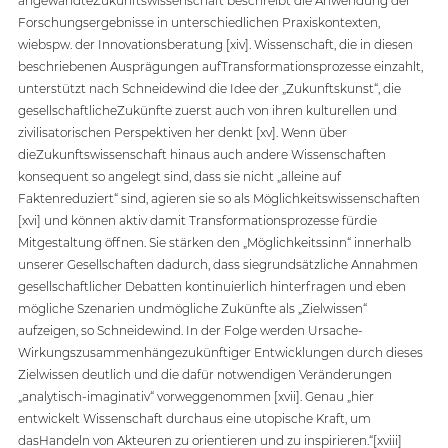
angewandteZukunftswissenschaft beschreibt die Anwendung der 
Forschungsergebnisse in unterschiedlichen Praxiskontexten, 
wiebspw. der Innovationsberatung [xiv]. Wissenschaft, die in diesen 
beschriebenen Ausprägungen aufTransformationsprozesse einzahlt, 
unterstützt nach Schneidewind die Idee der „Zukunftskunst“, die 
gesellschaftlicheZukünfte zuerst auch von ihren kulturellen und 
zivilisatorischen Perspektiven her denkt [xv]. Wenn über 
dieZukunftswissenschaft hinaus auch andere Wissenschaften 
konsequent so angelegt sind, dass sie nicht „alleine auf 
Faktenreduziert“ sind, agieren sie so als Möglichkeitswissenschaften 
[xvi] und können aktiv damit Transformationsprozesse fürdie 
Mitgestaltung öffnen. Sie stärken den „Möglichkeitssinn“ innerhalb 
unserer Gesellschaften dadurch, dass siegrundsätzliche Annahmen 
gesellschaftlicher Debatten kontinuierlich hinterfragen und eben 
mögliche Szenarien undmögliche Zukünfte als „Zielwissen“ 
aufzeigen, so Schneidewind. In der Folge werden Ursache-
Wirkungszusammenhängezukünftiger Entwicklungen durch dieses 
Zielwissen deutlich und die dafür notwendigen Veränderungen 
„analytisch-imaginativ“ vorweggenommen [xvii]. Genau „hier 
entwickelt Wissenschaft durchaus eine utopische Kraft, um 
dasHandeln von Akteuren zu orientieren und zu inspirieren.“[xviii] 