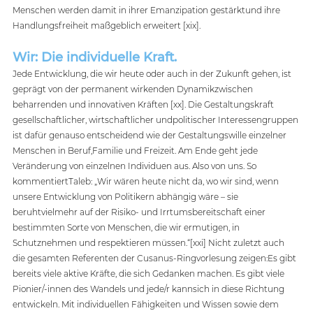
Menschen werden damit in ihrer Emanzipation gestärktund ihre 
Handlungsfreiheit maßgeblich erweitert [xix].
Wir: Die individuelle Kraft.
Jede Entwicklung, die wir heute oder auch in der Zukunft gehen, ist 
geprägt von der permanent wirkenden Dynamikzwischen 
beharrenden und innovativen Kräften [xx]. Die Gestaltungskraft 
gesellschaftlicher, wirtschaftlicher undpolitischer Interessengruppen 
ist dafür genauso entscheidend wie der Gestaltungswille einzelner 
Menschen in Beruf,Familie und Freizeit. Am Ende geht jede 
Veränderung von einzelnen Individuen aus. Also von uns. So 
kommentiertTaleb: „Wir wären heute nicht da, wo wir sind, wenn 
unsere Entwicklung von Politikern abhängig wäre – sie 
beruhtvielmehr auf der Risiko- und Irrtumsbereitschaft einer 
bestimmten Sorte von Menschen, die wir ermutigen, in 
Schutznehmen und respektieren müssen.“[xxi] Nicht zuletzt auch 
die gesamten Referenten der Cusanus-Ringvorlesung zeigen:Es gibt 
bereits viele aktive Kräfte, die sich Gedanken machen. Es gibt viele 
Pionier/-innen des Wandels und jede/r kannsich in diese Richtung 
entwickeln. Mit individuellen Fähigkeiten und Wissen sowie dem 