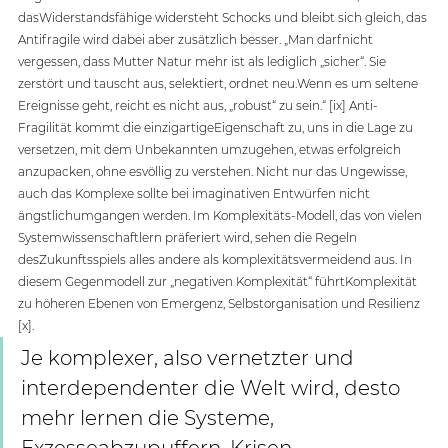
dasWiderstandsfähige widersteht Schocks und bleibt sich gleich, das 
Antifragile wird dabei aber zusätzlich besser. „Man darfnicht 
vergessen, dass Mutter Natur mehr ist als lediglich „sicher“. Sie 
zerstört und tauscht aus, selektiert, ordnet neu.Wenn es um seltene 
Ereignisse geht, reicht es nicht aus, „robust“ zu sein.“ [ix] Anti-
Fragilität kommt die einzigartigeEigenschaft zu, uns in die Lage zu 
versetzen, mit dem Unbekannten umzugehen, etwas erfolgreich 
anzupacken, ohne esvöllig zu verstehen. Nicht nur das Ungewisse, 
auch das Komplexe sollte bei imaginativen Entwürfen nicht 
ängstlichumgangen werden. Im Komplexitäts-Modell, das von vielen 
Systemwissenschaftlern präferiert wird, sehen die Regeln 
desZukunftsspiels alles andere als komplexitätsvermeidend aus. In 
diesem Gegenmodell zur „negativen Komplexität“ führtKomplexität 
zu höheren Ebenen von Emergenz, Selbstorganisation und Resilienz 
[x].
Je komplexer, also vernetzter und 
interdependenter die Welt wird, desto 
mehr lernen die Systeme, 