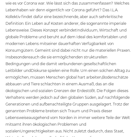
wie es vor Corona war. Wie lässt sich das zusammenfassen? Welches 
Lebenhaben wir denn eigentlich vor Corona geführt? Das I.L.A. 
Kollektiv findet dafür eine bezeichnende, aber auch sehrkritische 
Definition: Ein Leben auf Kosten anderer, die sogenannte imperiale 
Lebensweise. Dieses Konzept verbindetIndividuum, Wirtschaft und 
globale Probleme und beruht auf dem Ideal des komfortablen und 
modernen Lebens mitseiner dauerhaften Verfügbarkeit von 
Konsumgütern. Gemeint sind dabei nicht nur die materiellen Praxen. 
Insbesondereauch die sie ermöglichenden strukturellen 
Bedingungen und die damit verbundenen gesellschaftlichen 
Leitbilder undDiskurse spielen eine Rolle. Um einen solchen Alltag zu 
ermöglichen, müssen Menschen global hart arbeiten,Bodenschätze 
abbauen und Tiere schlachten in einem Ausmaß, das an die 
ökologischen und sozialen Grenzen der Erdestößt. Die Folgen dieses 
Verhaltens werden jedoch auf den globalen Süden, auf nachfolgende 
Generationen und aufbenachteiligte Gruppen ausgelagert. Trotz der 
genannten Probleme breiten sich Traum und Praxis dieser 
Lebensweiseausgehend vom Norden in immer weitere Teile der Welt 
mitsamt ihren ökologischen Problemen und 
sozialenUngerechtigkeiten aus. Nicht zuletzt dadurch, dass Staat, 