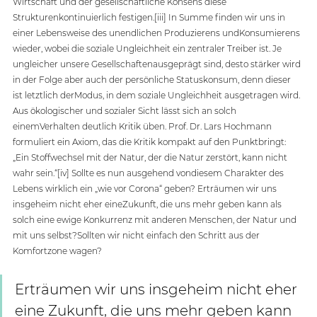
Wirtschaft und der gesellschaftliche Konsens diese 
Strukturenkontinuierlich festigen.[iii] In Summe finden wir uns in 
einer Lebensweise des unendlichen Produzierens undKonsumierens 
wieder, wobei die soziale Ungleichheit ein zentraler Treiber ist. Je 
ungleicher unsere Gesellschaftenausgeprägt sind, desto stärker wird 
in der Folge aber auch der persönliche Statuskonsum, denn dieser 
ist letztlich derModus, in dem soziale Ungleichheit ausgetragen wird. 
Aus ökologischer und sozialer Sicht lässt sich an solch 
einemVerhalten deutlich Kritik üben. Prof. Dr. Lars Hochmann 
formuliert ein Axiom, das die Kritik kompakt auf den Punktbringt: 
„Ein Stoffwechsel mit der Natur, der die Natur zerstört, kann nicht 
wahr sein.“[iv] Sollte es nun ausgehend vondiesem Charakter des 
Lebens wirklich ein „wie vor Corona“ geben? Erträumen wir uns 
insgeheim nicht eher eineZukunft, die uns mehr geben kann als 
solch eine ewige Konkurrenz mit anderen Menschen, der Natur und 
mit uns selbst?Sollten wir nicht einfach den Schritt aus der 
Komfortzone wagen?
Erträumen wir uns insgeheim nicht eher 
eine Zukunft, die uns mehr geben kann 