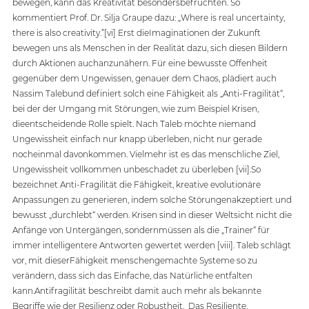
bewegen, kann das Kreativität besondersbefruchten. So 
kommentiert Prof. Dr. Silja Graupe dazu: „Where is real uncertainty, 
there is also creativity.”[vi] Erst dieImaginationen der Zukunft 
bewegen uns als Menschen in der Realität dazu, sich diesen Bildern 
durch Aktionen auchanzunähern. Für eine bewusste Offenheit 
gegenüber dem Ungewissen, genauer dem Chaos, plädiert auch 
Nassim Talebund definiert solch eine Fähigkeit als „Anti-Fragilität“, 
bei der der Umgang mit Störungen, wie zum Beispiel Krisen, 
dieentscheidende Rolle spielt. Nach Taleb möchte niemand 
Ungewissheit einfach nur knapp überleben, nicht nur gerade 
nocheinmal davonkommen. Vielmehr ist es das menschliche Ziel, 
Ungewissheit vollkommen unbeschadet zu überleben [vii].So 
bezeichnet Anti-Fragilität die Fähigkeit, kreative evolutionäre 
Anpassungen zu generieren, indem solche Störungenakzeptiert und 
bewusst „durchlebt“ werden. Krisen sind in dieser Weltsicht nicht die 
Anfänge von Untergängen, sondernmüssen als die „Trainer“ für 
immer intelligentere Antworten gewertet werden [viii]. Taleb schlägt 
vor, mit dieserFähigkeit menschengemachte Systeme so zu 
verändern, dass sich das Einfache, das Natürliche entfalten 
kann.Antifragilität beschreibt damit auch mehr als bekannte 
Begriffe wie der Resilienz oder Robustheit.  Das Resiliente, 