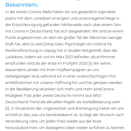
Bekanntem.
In der ersten Corona-Welle haben wir uns gedanklich irgendwie 
positiv mit dem Lockdown arrangiert und unsere eigenenWege in 
der Entschleunigung gefunden. Mittlerweile, nach über einem Jahr 
mit Corona in Deutschland, hat sich dasgeändert. Wir sind an einem 
Punkt angekommen, an dem ein großer Teil der Menschen weniger 
Kraft hat, aktiv zu sein.Donja Gilan, Psychologin am Institut für 
Resilienzforschung in Leipzig, hat in Studien festgestellt, dass der 
Lockdown, indem wir uns im März 2021 befinden, als schlimmer 
empfunden wird als der erste im Frühjahr 2020 [i]. Wir sehen, 
dassandere Länder mit ihren Impfkampagnen an uns 
vorbeigezogen sind, während wir in einer undurchsichtigen Flut 
anMaßnahmen mit unserer Hoffnung hin und her gerissen werden. 
In der Bevölkerung verankert sich mehr und mehr eineCorona-
Müdigkeit. Fast jeder zweite Deutsche nimmt laut ARD-
Deutschland-Trend die aktuellen Regeln als starkeBelastung wahr 
[ii]. In Situationen der Ungewissheit und Anstrengung halten wir uns 
schnell an das, was uns bereitsbekannt ist. So liegt der Wunsch nach 
Veränderung nahe, um jeden Preis wieder aus der Krise 
herauszukommen, um daseigene Leben wieder so führen zu können, 