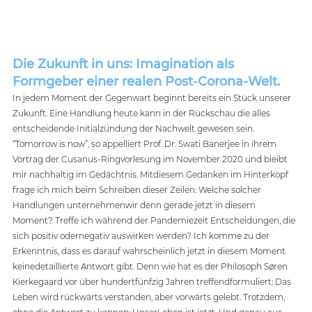
Die Zukunft in uns: Imagination als 
Formgeber einer realen Post-Corona-Welt.
In jedem Moment der Gegenwart beginnt bereits ein Stück unserer 
Zukunft. Eine Handlung heute kann in der Rückschau die alles 
entscheidende Initialzündung der Nachwelt gewesen sein. 
“Tomorrow is now”, so appelliert Prof. Dr. Swati Banerjee in ihrem 
Vortrag der Cusanus-Ringvorlesung im November 2020 und bleibt 
mir nachhaltig im Gedächtnis. Mitdiesem Gedanken im Hinterkopf 
frage ich mich beim Schreiben dieser Zeilen: Welche solcher 
Handlungen unternehmenwir denn gerade jetzt in diesem 
Moment? Treffe ich während der Pandemiezeit Entscheidungen, die 
sich positiv odernegativ auswirken werden? Ich komme zu der 
Erkenntnis, dass es darauf wahrscheinlich jetzt in diesem Moment 
keinedetaillierte Antwort gibt. Denn wie hat es der Philosoph Søren 
Kierkegaard vor über hundertfünfzig Jahren treffendformuliert: Das 
Leben wird rückwärts verstanden, aber vorwärts gelebt. Trotzdem, 