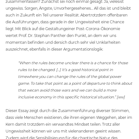
zusammenfassen? Zunächst sei noch einmal gesagt: Ja, vielesist 
ungewiss. Sorgen, Ängste, Unvorhergesehenes… All das ist und bleibt 
auch in Zukunft ein Teil unserer Realität. Abertrotzdem offenbaren 
die Ausführungen, dass gerade in der Ungewissheit eine Chance 
liegt. Mit Blick auf die Gestaltungeiner Post-Corona-Ökonomie 
wertet Prof. Dr. Stephan Panther den Punkt, an dem wir uns 
momentan befinden und dersich durch sehr viel Unklarheiten 
auszeichnet, ebenfalls in dieser Argumentationslogik: 
“When the rules become unclear there is a chance for those 
rules to be changed. […] It’s a good historical point in 
timewhere you can change the rules of the global power 
game. To take that point as a point of departure to think about 
that wecan avoid those wars and we can build a more 
inclusive economy in this specific historical situation.” [xxv]
Dieser Essay zeigt durch die Zusammenführung diverser Stimmen, 
dass viele Menschen existieren, die ihren eigenen Weggehen, aber im 
Kern damit trotzdem ein verwandtes Mindset teilen. Trotz aller 
Ungewissheit können wir uns mit vielenanderen geeint wissen. 
Zudem wird die Sensibilisierung für die chaotische Natur des 