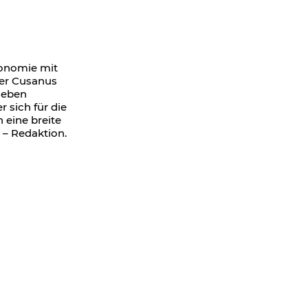
konomie mit
der Cusanus
Neben
sich für die
 eine breite
e – Redaktion.