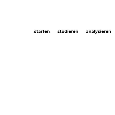
starten
studieren
analysieren
a Banse
Autor