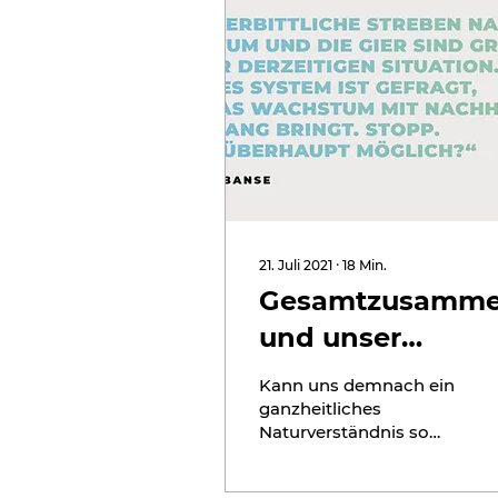
21. Juli 2021
∙
18
Min.
Gesamtzusamm
und unser
Umgang mit
Kann uns demnach ein
anderen
ganzheitliches
Naturverständnis so
Lebewesen
wie es Humboldt hatte,
helfen, die