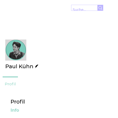
Wei
Folgen
Autor
Paul Kühn
Profil
Profil
Info