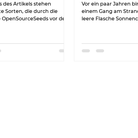
 des Artikels stehen
Vor ein paar Jahren bin
te Sorten, die durch die
einem Gang am Strand
ve OpenSourceSeeds vor der
leere Flasche Sonnen
ierung geschützt werden.
gestolpert, die mich f
Moment aus dem Glei