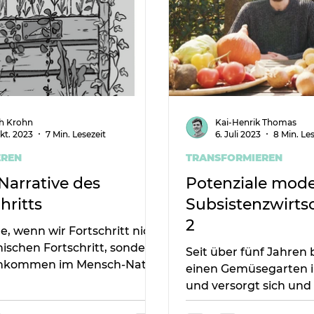
h Krohn
Kai-Henrik Thomas
Okt. 2023
7 Min. Lesezeit
6. Juli 2023
8 Min. Les
EREN
TRANSFORMIEREN
Narrative des
Potenziale mod
hritts
Subsistenzwirtsc
2
, wenn wir Fortschritt nicht
nischen Fortschritt, sondern
Seit über fünf Jahren 
ankommen im Mensch-Natur
einen Gemüsegarten i
nis deuten würden?
und versorgt sich und 
selbst mit eigenem G