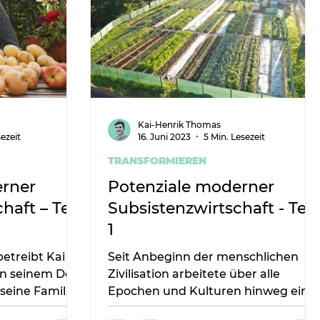
Kai-Henrik Thomas
ezeit
16. Juni 2023
5 Min. Lesezeit
TRANSFORMIEREN
erner
Potenziale moderner
haft – Teil
Subsistenzwirtschaft - Teil
1
betreibt Kai
Seit Anbeginn der menschlichen
n seinem Dorf
Zivilisation arbeitete über alle
seine Familie
Epochen und Kulturen hinweg ein
emüse.
Großteil der Menschen in der