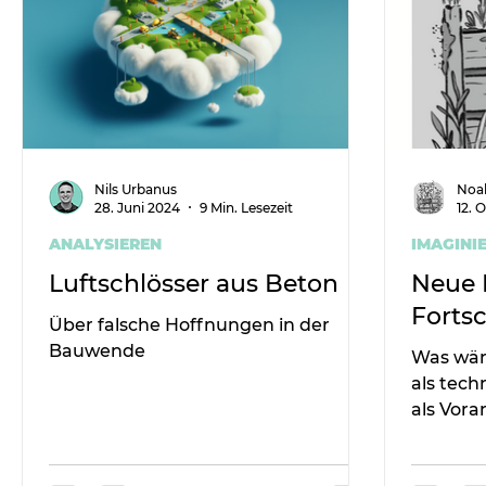
Nils Urbanus
Noa
28. Juni 2024
9 Min. Lesezeit
12. 
ANALYSIEREN
IMAGINI
Luftschlösser aus Beton
Neue 
Fortsc
Über falsche Hoffnungen in der
Bauwende
Was wäre
als tech
als Vor
Verhält