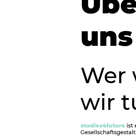
Übe
uns
Wer 
wir 
studies4future
ist
Gesellschaftsgestal