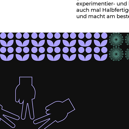
experimentier- und 
auch mal Halbfertige
und macht am beste