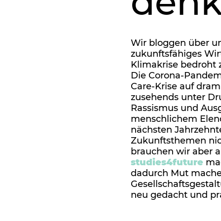
den
Wir bloggen über u
zukunftsfähiges Wir
Klimakrise bedroht
Die Corona-Pandemi
Care-Krise auf dram
zusehends unter Dru
Rassismus und Ausgr
menschlichem Elend 
nächsten Jahrzehnte
Zukunftsthemen nic
brauchen wir aber a
studies4future
mac
dadurch Mut machen
Gesellschaftsgestalt
neu gedacht und pra